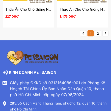
Thức Ăn Cho Chó Giống Nhỏ Trên 10 Tháng Royal Canin Mini Adult
Thức Ăn Cho Chó Giống Nhỏ Dưới 10 Tháng Royal Canin Mini Puppy
227.000₫
3.179.000₫
1
2
HỘ KINH DOANH PETSAIGON
Giấy phép ĐKKD số 0313154086-001 do Phòng Kế
Hoạch Tài Chính Ủy Ban Nhân Dân Quận 10, thành
phố Hồ Chí Minh cấp ngày 07/06/2024
285/55 Cách Mạng Tháng Tám, phường 12, quận 10, thành
phố Hồ Chí Minh.