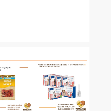
.vn/thuc-an-cho-cho