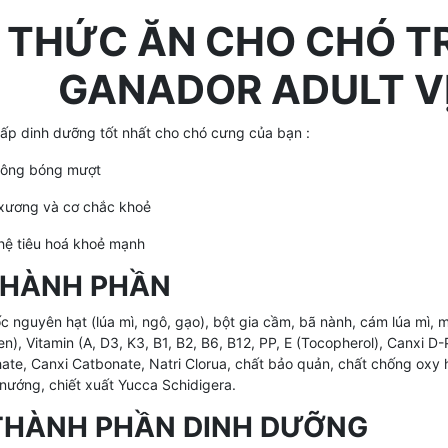
THỨC ĂN CHO CHÓ 
GANADOR ADULT V
ấp dinh dưỡng tốt nhất cho chó cưng của bạn :
 lông bóng mượt
 xương và cơ chắc khoẻ
 hệ tiêu hoá khoẻ mạnh
 THÀNH PHẦN
c nguyên hạt (lúa mì, ngô, gạo), bột gia cầm, bã nành, cám lúa mì,
len), Vitamin (A, D3, K3, B1, B2, B6, B12, PP, E (Tocopherol), Canxi D-P
ate, Canxi Catbonate, Natri Clorua, chất bảo quản, chất chống oxy
 nướng, chiết xuất Yucca Schidigera.
 THÀNH PHẦN DINH DƯỠNG