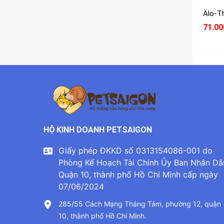
71.00
HỘ KINH DOANH PETSAIGON
Giấy phép ĐKKD số 0313154086-001 do
Phòng Kế Hoạch Tài Chính Ủy Ban Nhân Dâ
Quận 10, thành phố Hồ Chí Minh cấp ngày
07/06/2024
285/55 Cách Mạng Tháng Tám, phường 12, quận
10, thành phố Hồ Chí Minh.