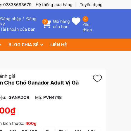
e:
02838683679
Hệ thống cửa hàng
Tuyển dụng
Đăng nhập
/
Đăng
0
Giỏ hàng
0
ký
Yêu
của bạn
Tài khoản của bạn
thích
BLOG CHIA SẺ
LIÊN HỆ
ánh giá
n Cho Chó Ganador Adult Vị Gà
ệu:
GANADOR
Mã:
PVN4748
000₫
 kích thước:
400g