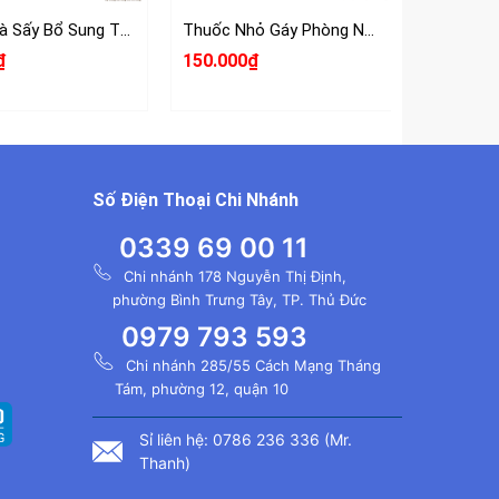
Miếng Gà Sấy Bổ Sung Thịt Bò 90g
Thuốc Nhỏ Gáy Phòng Ngừa & Điều Trị Nội Ngoại Ký Sinh Cho Chó Mèo Evicto
₫
150.000₫
35.000₫
Số Điện Thoại Chi Nhánh
0339 69 00 11
Chi nhánh 178 Nguyễn Thị Định,
phường Bình Trưng Tây, TP. Thủ Đức
0979 793 593
Chi nhánh 285/55 Cách Mạng Tháng
Tám, phường 12, quận 10
Sỉ liên hệ: 0786 236 336 (Mr.
Thanh)