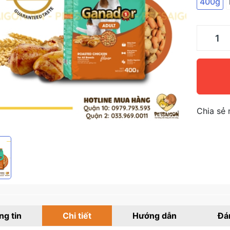
400g
Chia sẻ 
g tin
Chi tiết
Hướng dẫn
Đá