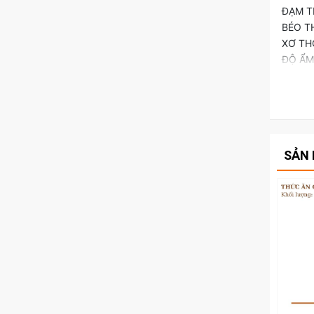
ĐẠM TH
BÉO TH
XƠ THÔ
ĐỘ ẨM 
🛒🛒 X
SẢN 