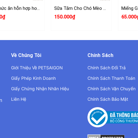
Alo-Thức ăn hỗn hợp hoàn chỉnh và cung cấp đủ dinh dưỡng cho chó
Sữa Tắm Cho Chó Mèo Hello 280g
0₫
150.000₫
65.000
Về Chúng Tôi
Chính Sách
Giới Thiệu Về PETSAIGON
Chính Sách Đổi Trả
Giấy Phép Kinh Doanh
Chính Sách Thanh Toán
Giấy Chứng Nhận Nhãn Hiệu
Chính Sách Vận Chuyển
Liên Hệ
Chính Sách Bảo Mật
n