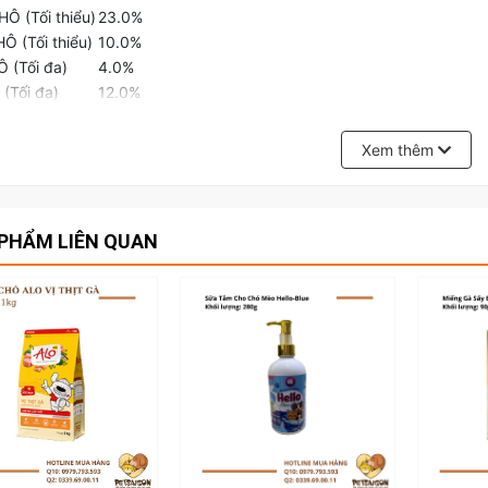
Ô (Tối thiểu)
23.0%
Ô (Tối thiểu)
10.0%
 (Tối đa)
4.0%
(Tối đa)
12.0%
Xem thêm
em thêm các loại thức ăn cho chó khác tại:
https://www.petsaigon
PHẨM LIÊN QUAN