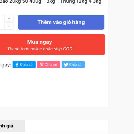
Bao 20kg 50 400g
3kg
Thùng 12kg 4 3kg
+
Thêm vào giỏ hàng
–
Mua ngay
Thanh toán online hoặc ship COD
ngay:
Chia sẻ
Chia sẻ
Chia sẻ
nh giá