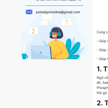
petsaigononline@gmail.com
Cung c
- Giúp
- Giúp
- Giúp
1.
Ngũ cố
lốt, Se
Phosph
thịt gà
2.