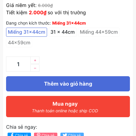
Giá niêm yết:
6.000₫
Tiết kiệm
2.000₫
so với thị trường
Đang chọn kích thước:
Miếng 31x44cm
Miếng 31x44cm
31 x 44cm
Miếng 44x59cm
44x59cm
+
–
Thêm vào giỏ hàng
Mua ngay
Thanh toán online hoặc ship COD
Chia sẻ ngay:
Chia sẻ
Chia sẻ
Chia sẻ