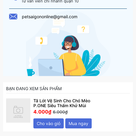
Tư vấn viên chi nhánh quận 10
petsaigononline@gmail.com
BẠN ĐANG XEM SẢN PHẨM
Tã Lót Vệ Sinh Cho Chó Mèo
P.ONE Siêu Thấm Khử Mùi
4.000₫
6.000₫
Cho vào giỏ
Mua ngay