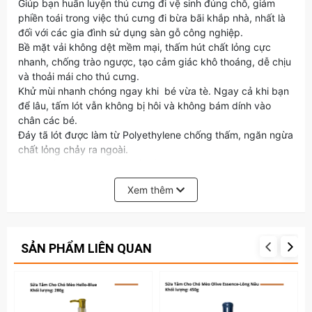
Giúp bạn huấn luyện thú cưng đi vệ sinh đúng chỗ, giảm
phiền toái trong việc thú cưng đi bừa bãi khắp nhà, nhất là
đối với các gia đình sử dụng sàn gỗ công nghiệp.
Bề mặt vải không dệt mềm mại, thấm hút chất lỏng cực
nhanh, chống trào ngược, tạo cảm giác khô thoáng, dễ chịu
và thoải mái cho thú cưng.
Khử mùi nhanh chóng ngay khi bé vừa tè. Ngay cả khi bạn
để lâu, tấm lót vẫn không bị hôi và không bám dính vào
chân các bé.
Đáy tã lót được làm từ Polyethylene chống thấm, ngăn ngừa
chất lỏng chảy ra ngoài.
Sản phẩm thích hợp cho tất cả các loại thú cưng.
Đặc tính - Công dụng
Xem thêm
Tấm lót vệ sinh P.one thích hợp với mọi loại thú cưng. Thấm
hút nhanh chóng, giữ cho chân các bé luôn sạch sẽ. Kiểm
soát mùi hôi trong thời gian dài, giúp không gian sống của
SẢN PHẨM LIÊN QUAN
bạn và thú cưng luôn thoải mái, dễ chịu.