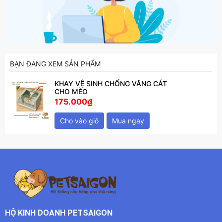
BẠN ĐANG XEM SẢN PHẨM
KHAY VỆ SINH CHỐNG VĂNG CÁT
CHO MÈO
175.000₫
Cho vào giỏ
Mua ngay
HỘ KINH DOANH PETSAIGON