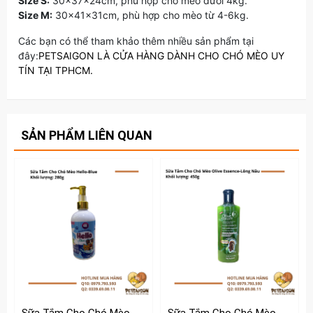
Size S:
30x37x24cm, phù hợp cho mèo dưới 4kg.
Size M:
30x41x31cm, phù hợp cho mèo từ 4-6kg.
Các bạn có thể tham khảo thêm nhiều sản phẩm tại
đây:
PETSAIGON LÀ CỬA HÀNG DÀNH CHO CHÓ MÈO UY
TÍN TẠI TPHCM.
SẢN PHẨM LIÊN QUAN