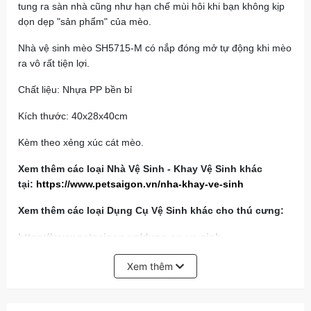
tung ra sàn nhà cũng như hạn chế mùi hôi khi bạn không kịp
dọn dẹp "sản phẩm" của mèo.
Nhà vệ sinh mèo SH5715-M có nắp đóng mở tự động khi mèo
ra vô rất tiện lợi.
Chất liệu: Nhựa PP bền bỉ
Kích thước: 40x28x40cm
Kèm theo xẻng xúc cát mèo.
Xem thêm các loại Nhà Vệ Sinh - Khay Vệ Sinh khác
tại:
https://www.petsaigon.vn/nha-khay-ve-sinh
Xem thêm các loại Dụng Cụ Vệ Sinh khác cho thú cưng:
https://www.petsaigon.vn/dung-cu-ve-sinh
Xem thêm