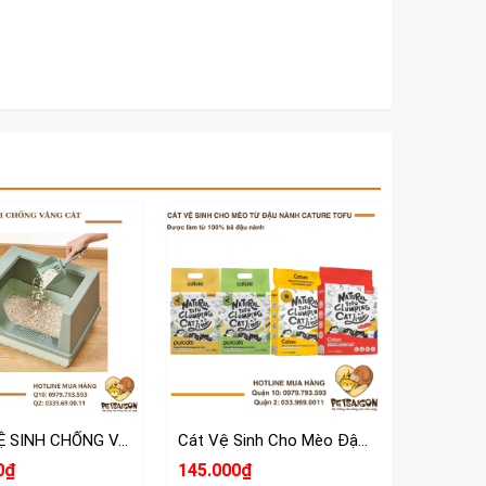
KHAY VỆ SINH CHỐNG VĂNG CÁT CHO MÈO
Cát Vệ Sinh Cho Mèo Đậu Nành Cature Tofu
0₫
145.000₫
49.000₫