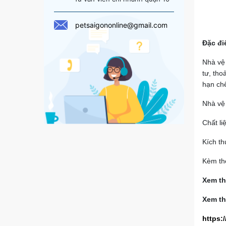
petsaigononline@gmail.com
Đặc đi
Nhà vệ
tư, tho
hạn chế
Nhà vệ 
Chất li
Kích t
Kèm th
Xem th
Xem th
https: