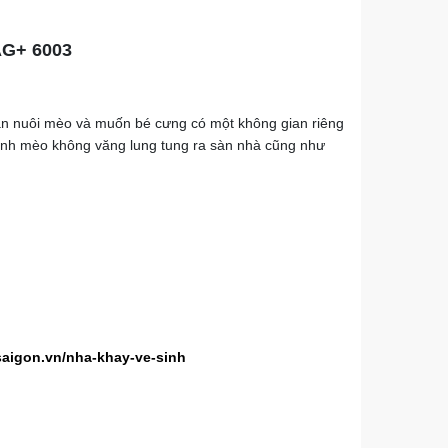
G+ 6003
ạn nuôi mèo và muốn bé cưng có một không gian riêng
ệ sinh mèo không văng lung tung ra sàn nhà cũng như
.
saigon.vn/nha-khay-ve-sinh