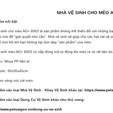
NHÀ VỆ SINH CHO MÈO A
ểm nổi bật
 sinh cho mèo AG+ 6003 là sản phẩm không thể thiếu đối với những b
ải mái để "giải quyết nhu cầu". Nhà vệ sinh sẽ giúp cho các hạt cát v
 mùi hôi khi bạn không kịp dọn dẹp "sản phẩm" của mèo.
sinh mèo AG+ 6003 có nắp đóng mở tự động khi mèo ra vô rất tiện lợi
ệu: Nhựa PP bền bỉ
hước: 50x35x45cm
eo xẻng xúc cát mèo.
êm các loại Nhà Vệ Sinh - Khay Vệ Sinh khác tại:
https://www.pet
êm các loại Dụng Cụ Vệ Sinh khác cho thú cưng:
//www.petsaigon.vn/dung-cu-ve-sinh