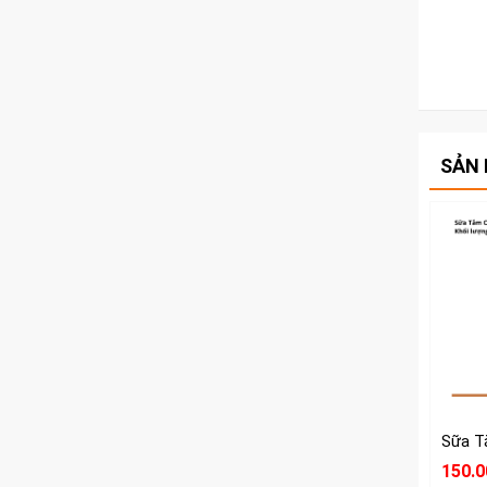
SẢN 
150.0