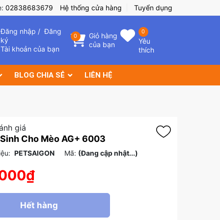
e:
02838683679
Hệ thống cửa hàng
Tuyển dụng
Đăng nhập
/
Đăng
0
Giỏ hàng
0
ký
Yêu
của bạn
Tài khoản của bạn
thích
BLOG CHIA SẺ
LIÊN HỆ
ánh giá
 Sinh Cho Mèo AG+ 6003
ệu:
PETSAIGON
Mã:
(Đang cập nhật...)
.000₫
Hết hàng