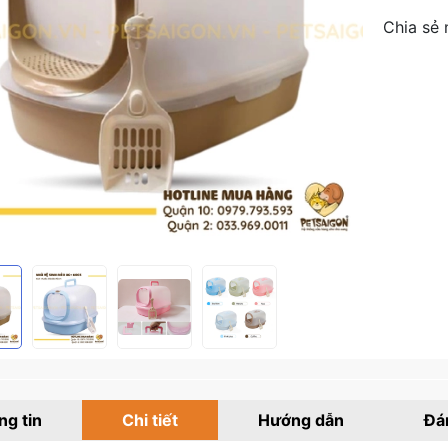
Chia sẻ 
g tin
Chi tiết
Hướng dẫn
Đá