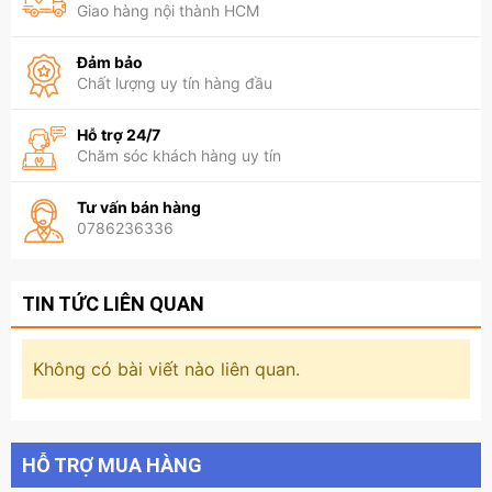
Giao hàng nội thành HCM
✔ Phù hợp khi dắt chó đi dạo hằng ngày
Xem thêm các loại Dụng Cụ Vệ Sinh khác cho thú cưng:
Đảm bảo
Chất lượng uy tín hàng đầu
https://www.petsaigon.vn/dung-cu-ve-sinh
Hỗ trợ 24/7
Chăm sóc khách hàng uy tín
Tư vấn bán hàng
0786236336
TIN TỨC LIÊN QUAN
Không có bài viết nào liên quan.
HỖ TRỢ MUA HÀNG