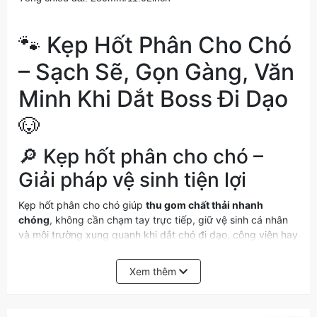
🐾 Kẹp Hốt Phân Cho Chó
– Sạch Sẽ, Gọn Gàng, Văn
Minh Khi Dắt Boss Đi Dạo
🐶
🔎 Kẹp hốt phân cho chó –
Giải pháp vệ sinh tiện lợi
Kẹp hốt phân cho chó giúp
thu gom chất thải nhanh
chóng
, không cần chạm tay trực tiếp, giữ vệ sinh cá nhân
và môi trường xung quanh khi dắt chó đi dạo, công viên hay
nơi công cộng.
Xem thêm
✨ Ưu điểm nổi bật
✅
Thiết kế kẹp thông minh
– gắp phân dễ dàng