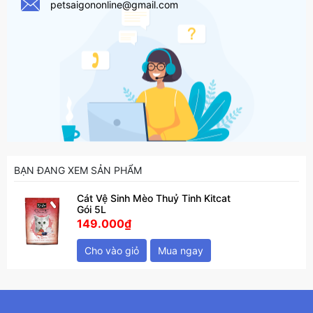
petsaigononline@gmail.com
BẠN ĐANG XEM SẢN PHẨM
Cát Vệ Sinh Mèo Thuỷ Tinh Kitcat
Gói 5L
149.000₫
Cho vào giỏ
Mua ngay