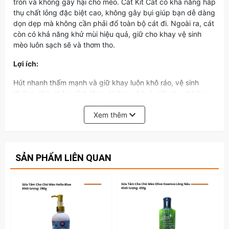
tròn và không gây hại cho mèo. Cát Kit Cat có khả năng hấp
thụ chất lỏng đặc biệt cao, không gây bụi giúp bạn dễ dàng
dọn dẹp mà không cần phải đổ toàn bộ cát đi. Ngoài ra, cát
còn có khả năng khử mùi hiệu quả, giữ cho khay vệ sinh
mèo luôn sạch sẽ và thơm tho.
Lợi ích:
Hút nhanh thấm mạnh và giữ khay luôn khô ráo, vệ sinh
Không dính chân, dính lông, không có bụi, giữ cho nhà bạn
luôn sạch
Không độc hại, thân thiện với môi trường, an toàn với sức
Xem thêm
khỏe.
Giữ cho không gian nhà bạn luôn thơm
Thành phần
SẢN PHẨM LIÊN QUAN
Thành phần chính là 100% Sodium Bentonite và được bổ
sung thêm các hạt mùi hương silica.
Hướng dẫn sử dụng
Đổ cát mèo vào nhà vệ sinh của mèo của bạn. Độ dày lớp