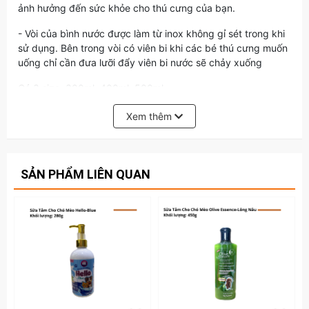
ảnh hưởng đến sức khỏe cho thú cưng của bạn.
- Vòi của bình nước được làm từ inox không gỉ sét trong khi
sử dụng. Bên trong vòi có viên bi khi các bé thú cưng muốn
uống chỉ cần đưa lưỡi đẩy viên bi nước sẽ chảy xuống
Có 3 size: 300ml, 400ml, 500ml
Các bạn có thể tham khảo thêm nhiều sản phẩm tại
Xem thêm
đây
PETSAIGON LÀ CỬA HÀNG DÀNH CHO CHÓ MÈO UY
TÍN TẠI TPHCM.
SẢN PHẨM LIÊN QUAN