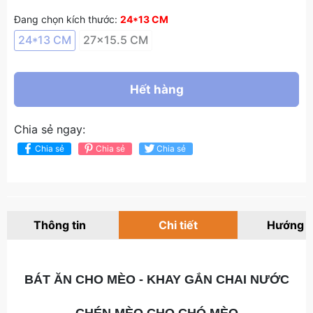
Đang chọn kích thước:
24*13 CM
24*13 CM
27x15.5 CM
Hết hàng
Chia sẻ ngay:
Chia sẻ
Chia sẻ
Chia sẻ
Thông tin
Chi tiết
Hướng 
BÁT ĂN CHO MÈO - KHAY GẮN CHAI NƯỚC