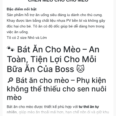
CHÉN MÈO CHO CHÓ MÈO
Đặc điểm nổi bật
Sản phẩm hỗ trợ ăn uống siêu đáng iu dành cho thú cưng.
Khay được làm bằng chất liệu nhựa PV bền bỉ và không gây
độc hại cho bé. Tô ăn có độ dốc giúp bé dễ dàng hơn trong
việc ăn uống.
Tô có 2 size Nhỏ và Lớn
🐾 Bát Ăn Cho Mèo – An
Toàn, Tiện Lợi Cho Mỗi
Bữa Ăn Của Boss 🐱
🔎 Bát ăn cho mèo – Phụ kiện
không thể thiếu cho sen nuôi
mèo
Bát ăn cho mèo được thiết kế phù hợp với
tư thế ăn tự
nhiên
, giúp mèo ăn thoải mái hơn, hạn chế nôn ói và giữ khu