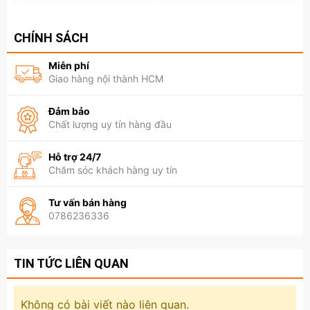
🍽️ Bát inox/gốm sứ chống vi khuẩn
CHÍNH SÁCH
📌 Lợi ích khi dùng bát ăn cho
mèo phù hợp
Miễn phí
Giao hàng nội thành HCM
✔ Giúp mèo
ăn đúng tư thế – dễ tiêu hóa
✔ Giữ khu vực ăn uống
gọn gàng, sạch sẽ
Đảm bảo
✔ Hạn chế rơi vãi thức ăn
Chất lượng uy tín hàng đầu
✔ Tăng hứng thú ăn uống cho boss
Hỗ trợ 24/7
Xem thêm các loại Dụng Cụ Ăn Uống cho thú cưng tại:
Chăm sóc khách hàng uy tín
https://www.petsaigon.vn/dung-cu-an-uong
Tư vấn bán hàng
0786236336
TIN TỨC LIÊN QUAN
Không có bài viết nào liên quan.