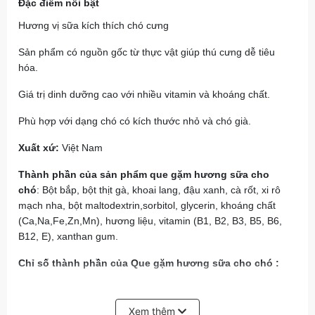
Đặc điểm nổi bật
Hương vị sữa kích thích chó cưng
Sản phẩm có nguồn gốc từ thực vật giúp thú cưng dễ tiêu
hóa.
Giá trị dinh dưỡng cao với nhiều vitamin và khoáng chất.
Phù hợp với dạng chó có kích thước nhỏ và chó già.
Xuất xứ:
Việt Nam
Thành phần của sản phẩm que gặm hương sữa cho
chó
: Bột bắp, bột thịt gà, khoai lang, đậu xanh, cà rốt, xi rô
mạch nha, bột maltodextrin,sorbitol, glycerin, khoáng chất
(Ca,Na,Fe,Zn,Mn), hương liệu, vitamin (B1, B2, B3, B5, B6,
B12, E), xanthan gum.
Chỉ số thành phần của Que gặm hương sữa cho chó :
Chất đạm: Min. 4.5%
Xem thêm