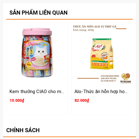
lưu trú.
SẢN PHẨM LIÊN QUAN
+ Xịt ít nhất 1 lần/ngày trong 10 ngày đầu, sau đó xịt 1 lần/2
ngày trong khoảng 10 ngày kế tiếp.
Xem thêm các loại Nhà Vệ Sinh - Khay Vệ Sinh khác
tại:
https://www.petsaigon.vn/nha-khay-ve-sinh
Xem thêm các loại Dụng Cụ Vệ Sinh khác cho thú cưng:
https://www.petsaigon.vn/dung-cu-ve-sinh
Kem thưởng CIAO cho mèo hộp 50 tuýp
Alo-Thức ăn hỗn hợp hoàn chỉnh và cân bằng dinh dưỡng cho Mèo
10.000₫
82.000₫
CHÍNH SÁCH