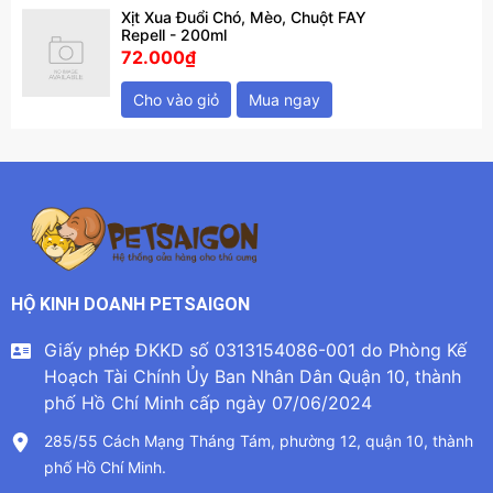
Xịt Xua Đuổi Chó, Mèo, Chuột FAY
Repell - 200ml
72.000₫
Cho vào giỏ
Mua ngay
HỘ KINH DOANH PETSAIGON
Giấy phép ĐKKD số 0313154086-001 do Phòng Kế
Hoạch Tài Chính Ủy Ban Nhân Dân Quận 10, thành
phố Hồ Chí Minh cấp ngày 07/06/2024
285/55 Cách Mạng Tháng Tám, phường 12, quận 10, thành
phố Hồ Chí Minh.