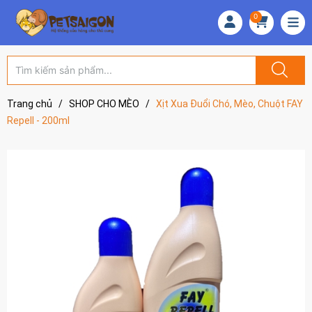
0
Trang chủ
/
SHOP CHO MÈO
/
Xịt Xua Đuổi Chó, Mèo, Chuột FAY
Repell - 200ml