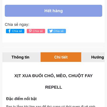
Hết hàng
Chia sẻ ngay:
Chia sẻ
Chia sẻ
Chia sẻ
Thông tin
Chi tiết
Hướng 
XỊT XUA ĐUỔI CHÓ, MÈO, CHUỘT FAY
REPELL
Đặc điểm nổi bật
Bạn lo lắng khi làm sao để thú cưng có thói quen đi vệ sinh