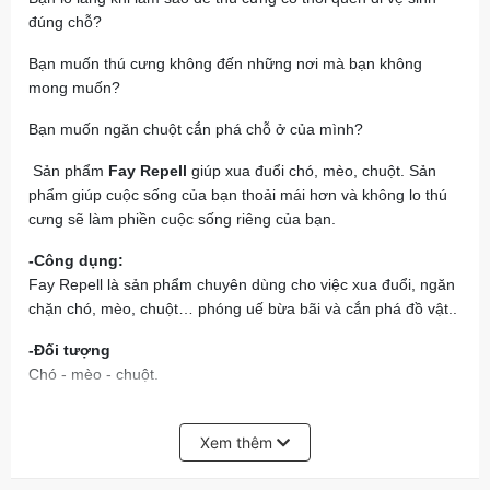
đúng chỗ?
Bạn muốn thú cưng không đến những nơi mà bạn không
mong muốn?
Bạn muốn ngăn chuột cắn phá chỗ ở của mình?
Sản phẩm
Fay Repell
giúp xua đuổi chó, mèo, chuột. Sản
phẩm giúp cuộc sống của bạn thoải mái hơn và không lo thú
cưng sẽ làm phiền cuộc sống riêng của bạn.
-Công dụng:
Fay Repell là sản phẩm chuyên dùng cho việc xua đuổi, ngăn
chặn chó, mèo, chuột… phóng uế bừa bãi và cắn phá đồ vật..
-Đối tượng
Chó - mèo - chuột.
-HDSD
+ Xịt lên chỗ thú thường đi tiêu, tiểu sau khi đã dọn sạch;
Xem thêm
+ Xịt lên đồ vật thú thường cắn phá hay chỗ không muốn thú