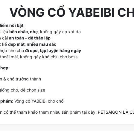
VÒNG CỔ YABEIBI C
iểm nổi bật:
 liệu
bền chắc, nhẹ
, không gây cọ xát da
a cài
an toàn – dễ tháo lắp
t kế
đẹp mắt, nhiều màu sắc
 hợp cho chó
đi dạo, tập luyện hằng ngày
 thoải mái, không gây khó chịu cho boss
 hợp:
n & chó trưởng thành
giống chó, dễ chọn size
 phẩm:
Vòng cổ YABEIBI cho chó
n có thể tham khảo thêm nhiều sản phẩm tại đây:
PETSAIGON LÀ C