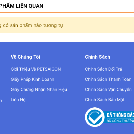
PHẨM LIÊN QUAN
 có sản phẩm nào tương tự
Về Chúng Tôi
Chính Sách
Giới Thiệu Về PETSAIGON
Chính Sách Đổi Trả
Giấy Phép Kinh Doanh
Chính Sách Thanh Toán
Giấy Chứng Nhận Nhãn Hiệu
Chính Sách Vận Chuyển
Liên Hệ
Chính Sách Bảo Mật
n