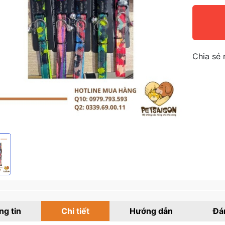
Chia sẻ 
g tin
Chi tiết
Hướng dẫn
Đá