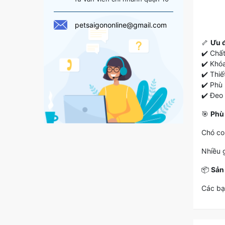
petsaigononline@gmail.com
🦴
Ưu đ
✔️ Chất
✔️ Khó
✔️ Thiế
✔️ Phù
✔️ Đeo
🎯
Phù
Chó co
Nhiều 
📦
Sản
Các bạ