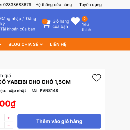
e:
02838683679
Hệ thống cửa hàng
Tuyển dụng
Đăng nhập
/
Đăng
0
Giỏ hàng
0
ký
Yêu
của bạn
Tài khoản của bạn
thích
BLOG CHIA SẺ
LIÊN HỆ
h giá
Ổ YABEIBI CHO CHÓ 1,5CM
iệu:
cập nhật
Mã:
PVN8148
000₫
+
Thêm vào giỏ hàng
–