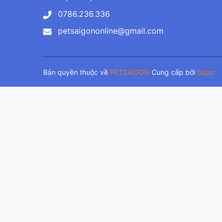
0786.236.336
petsaigononline@gmail.com
Bản quyền thuộc về
PETSAIGON
Cung cấp bởi
Sapo