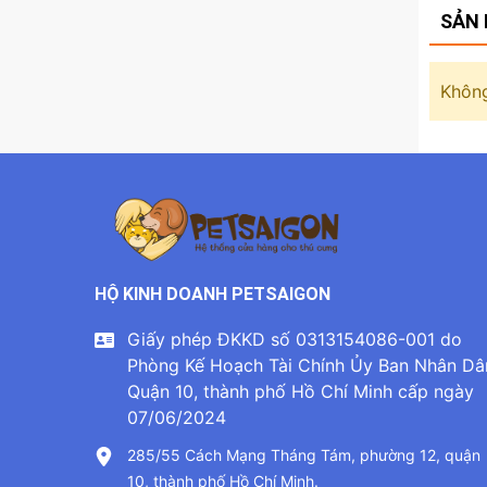
SẢN 
Không
HỘ KINH DOANH PETSAIGON
Giấy phép ĐKKD số 0313154086-001 do
Phòng Kế Hoạch Tài Chính Ủy Ban Nhân Dâ
Quận 10, thành phố Hồ Chí Minh cấp ngày
07/06/2024
285/55 Cách Mạng Tháng Tám, phường 12, quận
10, thành phố Hồ Chí Minh.