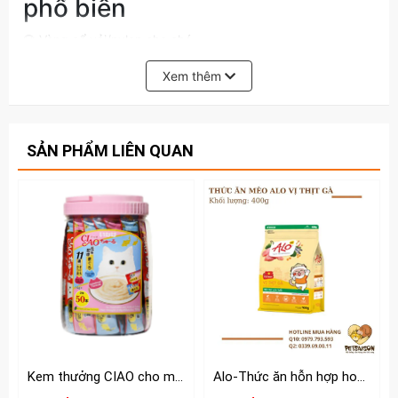
phổ biến
🐶 Vòng cổ vải/nylon cho chó
🐶 Vòng cổ da cho chó
Xem thêm
🐶 Vòng cổ có chuông / phản quang
🐶 Vòng cổ huấn luyện (tùy mẫu)
🐶 Vòng cổ cho chó con
SẢN PHẨM LIÊN QUAN
📌 Lợi ích khi dùng vòng cổ
cho chó
✔ Giúp
kiểm soát chó khi dắt đi dạo
✔ Dễ
gắn dây dắt – thẻ tên – số điện thoại
✔ Tăng độ an toàn khi ra ngoài
✔ Giúp boss trông
gọn gàng, thời trang
🛒🛒
Xem thêm các loại Vòng cổ dây dẫn cho chó mèo
khác tại:
https://www.petsaigon.vn/vong-co-day-dan
Kem thưởng CIAO cho mèo hộp 50 tuýp
Alo-Thức ăn hỗn hợp hoàn chỉnh và cân bằng dinh dưỡng cho Mèo