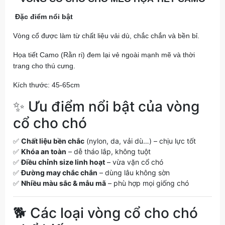
Đặc điểm nổi bật
Vòng cổ được làm từ chất liệu vải dù, chắc chắn và bền bỉ.
Họa tiết Camo (Rằn ri) đem lại vẻ ngoài mạnh mẽ và thời
trang cho thú cưng.
Kích thước: 45-65cm
✨ Ưu điểm nổi bật của vòng
cổ cho chó
✅
Chất liệu bền chắc
(nylon, da, vải dù…) – chịu lực tốt
✅
Khóa an toàn
– dễ tháo lắp, không tuột
✅
Điều chỉnh size linh hoạt
– vừa vặn cổ chó
✅
Đường may chắc chắn
– dùng lâu không sờn
✅
Nhiều màu sắc & mẫu mã
– phù hợp mọi giống chó
🐕 Các loại vòng cổ cho chó