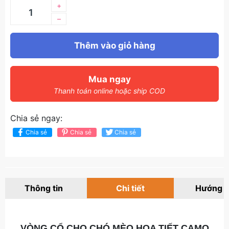
+
–
Thêm vào giỏ hàng
Mua ngay
Thanh toán online hoặc ship COD
Chia sẻ ngay:
Chia sẻ
Chia sẻ
Chia sẻ
Thông tin
Chi tiết
Hướng 
VÒNG CỔ CHO CHÓ MÈO HỌA TIẾT CAMO