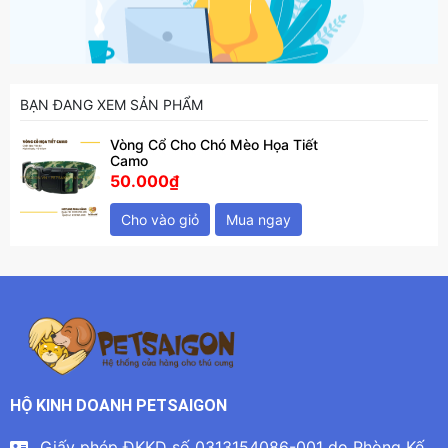
BẠN ĐANG XEM SẢN PHẨM
Vòng Cổ Cho Chó Mèo Họa Tiết
Camo
50.000₫
Cho vào giỏ
Mua ngay
HỘ KINH DOANH PETSAIGON
Giấy phép ĐKKD số 0313154086-001 do Phòng Kế