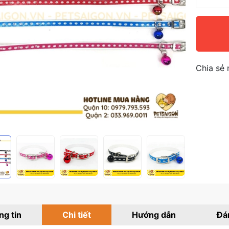
Chia sẻ 
g tin
Chi tiết
Hướng dẫn
Đá