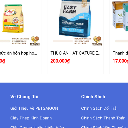
Alo-Thức ăn hỗn hợp hoàn chỉnh và cân bằng dinh dưỡng cho Mèo
THỨC ĂN HẠT CATURE EASY FARM CHO MÈO 1.5KG
0₫
200.000₫
17.000
Về Chúng Tôi
Chính Sách
Giới Thiệu Về PETSAIGON
Chính Sách Đổi Trả
Giấy Phép Kinh Doanh
Chính Sách Thanh Toán
Giấy Chứng Nhận Nhãn Hiệu
Chính Sách Vận Chuyển