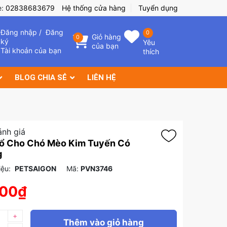
e:
02838683679
Hệ thống cửa hàng
Tuyển dụng
Đăng nhập
/
Đăng
0
Giỏ hàng
0
ký
Yêu
của bạn
Tài khoản của bạn
thích
BLOG CHIA SẺ
LIÊN HỆ
ánh giá
ổ Cho Chó Mèo Kim Tuyến Có
g
ệu:
PETSAIGON
Mã:
PVN3746
000₫
+
Thêm vào giỏ hàng