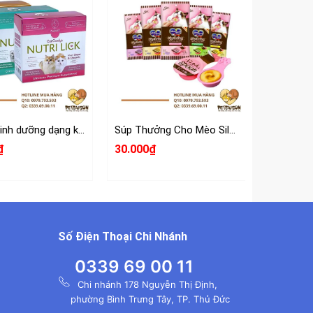
Thanh dinh dưỡng dạng kem cho mèo Nutri Lick
Súp Thưởng Cho Mèo Silver Spoon Dạng Thìa 40g
₫
30.000₫
92.000₫
Số Điện Thoại Chi Nhánh
0339 69 00 11
Chi nhánh 178 Nguyễn Thị Định,
phường Bình Trưng Tây, TP. Thủ Đức