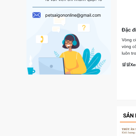
petsaigononline@gmail.com
Đặc đ
Vòng cổ
vòng cổ
luôn tr
🛒🛒Xe
SẢN 