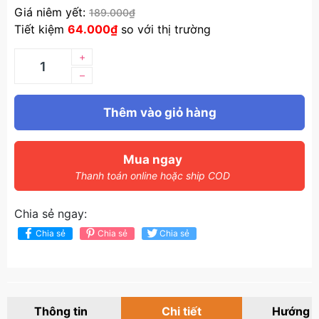
Giá niêm yết:
189.000₫
Tiết kiệm
64.000₫
so với thị trường
+
–
Thêm vào giỏ hàng
Mua ngay
Thanh toán online hoặc ship COD
Chia sẻ ngay:
Chia sẻ
Chia sẻ
Chia sẻ
Thông tin
Chi tiết
Hướng 