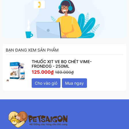
BẠN ĐANG XEM SẢN PHẨM
THUỐC XỊT VE BỌ CHÉT VIME-
FRONDOG - 250ML
125.000₫
189.000₫
Cho vào giỏ
Mua ngay