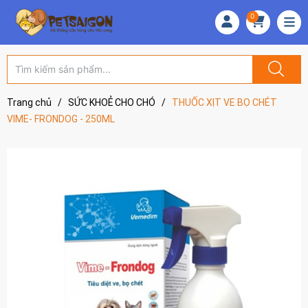
0
Trang chủ
/
SỨC KHOẺ CHO CHÓ
/
THUỐC XỊT VE BỌ CHÉT
VIME- FRONDOG - 250ML