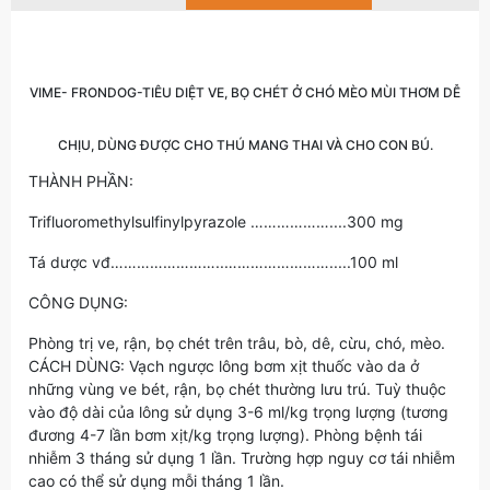
VIME- FRONDOG-TIÊU DIỆT VE, BỌ CHÉT Ở CHÓ MÈO MÙI THƠM DỄ
CHỊU, DÙNG ĐƯỢC CHO THÚ MANG THAI VÀ CHO CON BÚ.
THÀNH PHẦN:
Trifluoromethylsulfinylpyrazole ………………....300 mg
Tá dược vđ……………………..…………………….....100 ml
CÔNG DỤNG:
Phòng trị ve, rận, bọ chét trên trâu, bò, dê, cừu, chó, mèo.
CÁCH DÙNG: Vạch ngược lông bơm xịt thuốc vào da ở
những vùng ve bét, rận, bọ chét thường lưu trú. Tuỳ thuộc
vào độ dài của lông sử dụng 3-6 ml/kg trọng lượng (tương
đương 4-7 lần bơm xịt/kg trọng lượng). Phòng bệnh tái
nhiễm 3 tháng sử dụng 1 lần. Trường hợp nguy cơ tái nhiễm
cao có thể sử dụng mỗi tháng 1 lần.