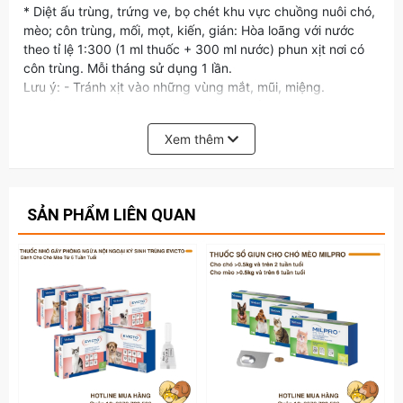
* Diệt ấu trùng, trứng ve, bọ chét khu vực chuồng nuôi chó,
mèo; côn trùng, mối, mọt, kiến, gián: Hòa loãng với nước
theo tỉ lệ 1:300 (1 ml thuốc + 300 ml nước) phun xịt nơi có
côn trùng. Mỗi tháng sử dụng 1 lần.
Lưu ý: - Tránh xịt vào những vùng mắt, mũi, miệng.
- Không nên tắm gia súc sau khi xịt thuốc 2 ngày.
- Không để gần lửa. - Để xa tầm tay trẻ em
Xem thêm
- Vặn đầu bơm đến SPRAY để xịt thuốc, sau đó vặn trở lại
OFF để khoá van
BẢO QUẢN: Nơi khô mát, tránh ánh sáng chiếu trực tiếp
SẢN PHẨM LIÊN QUAN