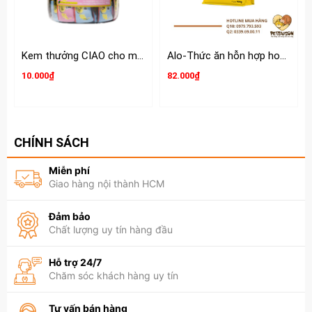
đây:
PETSAIGON LÀ CỬA HÀNG DÀNH CHO CHÓ MÈO UY
TÍN TẠI TPHCM.
Kem thưởng CIAO cho mèo hộp 50 tuýp
Alo-Thức ăn hỗn hợp hoàn chỉnh và cân bằng dinh dưỡng cho Mèo
10.000₫
82.000₫
CHÍNH SÁCH
Miễn phí
Giao hàng nội thành HCM
Đảm bảo
Chất lượng uy tín hàng đầu
Hỗ trợ 24/7
Chăm sóc khách hàng uy tín
Tư vấn bán hàng