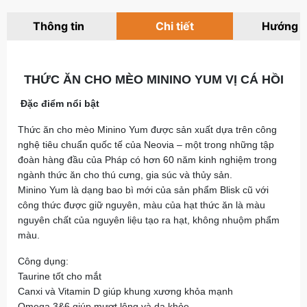
Thông tin
Chi tiết
Hướng 
THỨC ĂN CHO MÈO MININO YUM VỊ CÁ HỒI
Đặc điểm nổi bật
Thức ăn cho mèo Minino Yum được sản xuất dựa trên công
nghệ tiêu chuẩn quốc tế của Neovia – một trong những tập
đoàn hàng đầu của Pháp có hơn 60 năm kinh nghiệm trong
ngành thức ăn cho thú cưng, gia súc và thủy sản.
Minino Yum là dạng bao bì mới của sản phẩm Blisk cũ với
công thức được giữ nguyên, màu của hạt thức ăn là màu
nguyên chất của nguyên liệu tạo ra hạt, không nhuộm phẩm
màu.
Công dụng:
Taurine tốt cho mắt
Canxi và Vitamin D giúp khung xương khỏa mạnh
Omega 3&6 giúp mượt lông và da khỏe