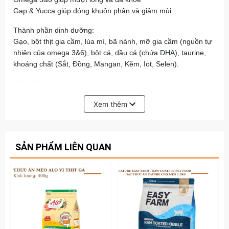
Gạp & Yucca giúp đóng khuôn phân và giảm mùi.
Thành phần dinh dưỡng:
Gạo, bột thịt gia cầm, lúa mì, bã nành, mỡ gia cầm (nguồn tự
nhiên của omega 3&6), bột cá, dầu cá (chứa DHA), taurine,
khoáng chất (Sắt, Đồng, Mangan, Kẽm, Iot, Selen).
Công thức:
Đạm thô: 30%
Xem thêm
Béo thô: 10%
Vitamin A, vitamin D3, vitamin K3, vitamin B1, vitamin B2,
vitamin B6, vitamin B12, vitamin PP, vitamin E.
SẢN PHẨM LIÊN QUAN
Thương hiệu: Pháp.
Xuất xứ: Việt Nam
Hạn sử dụng: 1 năm kể từ ngày sản xuất
Ngày sản xuất: in trên bao bì.
🛒🛒 Xem thêm các loại Snack/Bánh Thưởng/Pate Cho
Mèo tại:
https://www.petsaigon.vn/banh-thuong-pate-
cho-meo