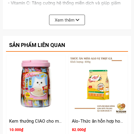
- Vitamin C: Tăng cường hệ thống miễn dịch và giúp giảm
tác động của stress lên sức khỏe của mèo
Xem thêm
- Canxi,Photpho và Vitamin D: Giúp làm chắc răng và xương
- Flutd: Công thức này giúp ngăn ngừa bệnh đường tiết niệu
trên mèo và sỏi bàng quang
SẢN PHẨM LIÊN QUAN
- Omega 3&6 và Kẽm: Omega 3 và Omega 6 từ dầu chất
lượng cao trong hợp chất với kẽm giúp nuôi dưỡng lông và
da mèo
- Natri thấp: Công thức Natri thấp giúp giảm nguy cơ cao
huyết áp, bệnh thận, tiết liệu và tim ở Mèo
Xuất xứ: Thái Lan
Kem thưởng CIAO cho mèo hộp 50 tuýp
Alo-Thức ăn hỗn hợp hoàn chỉnh và cân bằng dinh dưỡng cho Mèo
10.000₫
82.000₫