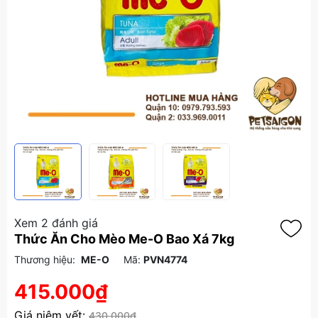
Xem 2 đánh giá
Thức Ăn Cho Mèo Me-O Bao Xá 7kg
Thương hiệu:
ME-O
Mã:
PVN4774
415.000₫
Giá niêm yết:
430.000₫