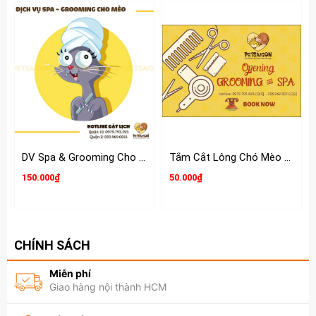
DV Spa & Grooming Cho MÈO
Tắm Cắt Lông Chó Mèo Dịch Vụ Lẻ Spa-Grooming
150.000₫
50.000₫
BẢNG GIÁ DỊCH VỤ TẮM & CẮT TỈA LÔNG CHO CHÓ MÈO
CHÍNH SÁCH
TẠI PETSAIGON.VN
Miễn phí
Giao hàng nội thành HCM