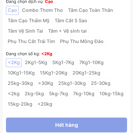
Đang chọn dịch vụ:
Cạo
Cạo
Combo Thơm Tho
Tắm Cạo Toàn Thân
Tắm Cạo Thẩm Mỹ
Tắm Cắt 5 Sao
Tắm Vệ Sinh Tai
Tắm + Vệ sinh tai
Phụ Thu Cắt Trái Tim
Phụ Thu Mông Đào
Đang chọn số kg:
<2Kg
<2Kg
2Kg1-5Kg
5Kg1-7Kg
7Kg1-10Kg
10Kg1-15Kg
15Kg1-20Kg
20Kg1-25kg
25kg-30kg
>30Kg
25kg1-30kg
25-30kg
<2kg
2kg-5kg
5kg-7kg
7kg-10kg
10kg-15kg
15kg-20kg
<20kg
Hết hàng