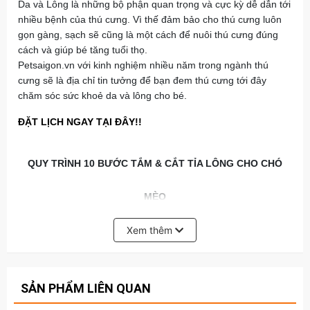
Da và Lông là những bộ phận quan trọng và cực kỳ dễ dẫn tới
nhiều bệnh của thú cưng. Vì thế đảm bảo cho thú cưng luôn
gọn gàng, sạch sẽ cũng là một cách để nuôi thú cưng đúng
cách và giúp bé tăng tuổi thọ.
Petsaigon.vn với kinh nghiệm nhiều năm trong ngành thú
cưng sẽ là địa chỉ tin tưởng để bạn đem thú cưng tới đây
chăm sóc sức khoẻ da và lông cho bé.
ĐẶT LỊCH NGAY TẠI ĐÂY!!
QUY TRÌNH 10 BƯỚC TẮM & CẮT TỈA LÔNG CHO CHÓ
MÈO
Xem thêm
SẢN PHẨM LIÊN QUAN