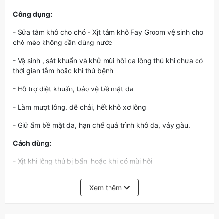
Công dụng:
- Sữa tắm khô cho chó - Xịt tắm khô Fay Groom vệ sinh cho
chó mèo không cần dùng nước
- Vệ sinh , sát khuẩn và khử mùi hôi da lông thú khi chưa có
thời gian tắm hoặc khi thú bệnh
- Hỗ trợ diệt khuẩn, bảo vệ bề mặt da
- Làm mượt lông, dễ chải, hết khô xơ lông
- Giữ ẩm bề mặt da, hạn chế quá trình khô da, vảy gàu.
Cách dùng:
- Xịt khi lông thú bị bẩn, hoặc khi có mùi hôi
- Xịt ướt khắp mình thú dùng tay xoa đều trên da lông, dùng
Xem thêm
khăn khô lau sạch, sau đó chẻ nhẹ nhàng bằng lược xuôi
theo chiều lông
- Nên lắc đều trước khi sử dụng.