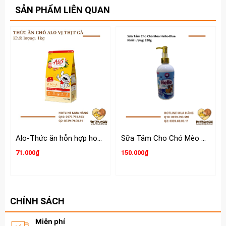
SẢN PHẨM LIÊN QUAN
Bảo quản:
để nơi khô mát, tránh ánh sáng trực tiếp.
Lưu ý:
- Chỉ sử dụng cho thú nuôi, chỉ sử dụng bên ngoài.
- Để xa tầm tay trẻ em.
Hạn sử dụng:
3 năm kể từ ngày sản xuất.
Xuất xứ:
Việt Nam
Alo-Thức ăn hỗn hợp hoàn chỉnh và cung cấp đủ dinh dưỡng cho chó
Sữa Tắm Cho Chó Mèo Hello 280g
71.000₫
150.000₫
CHÍNH SÁCH
Miễn phí