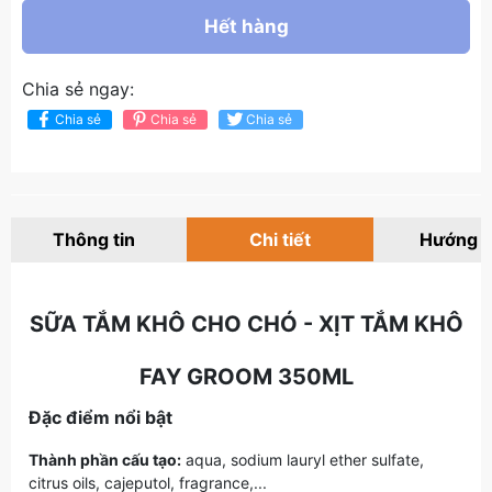
Hết hàng
Chia sẻ ngay:
Chia sẻ
Chia sẻ
Chia sẻ
Thông tin
Chi tiết
Hướng 
SỮA TẮM KHÔ CHO CHÓ - XỊT TẮM KHÔ
FAY GROOM 350ML
Đặc điểm nổi bật
Thành phần cấu tạo:
aqua, sodium lauryl ether sulfate,
citrus oils, cajeputol, fragrance,...