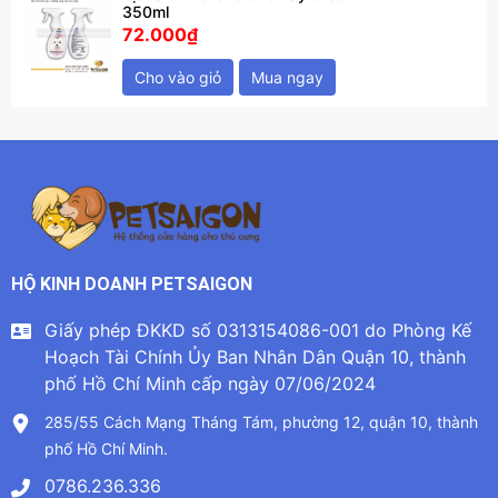
350ml
72.000₫
Cho vào giỏ
Mua ngay
HỘ KINH DOANH PETSAIGON
Giấy phép ĐKKD số 0313154086-001 do Phòng Kế
Hoạch Tài Chính Ủy Ban Nhân Dân Quận 10, thành
phố Hồ Chí Minh cấp ngày 07/06/2024
285/55 Cách Mạng Tháng Tám, phường 12, quận 10, thành
phố Hồ Chí Minh.
0786.236.336