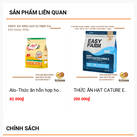
SẢN PHẨM LIÊN QUAN
Alo-Thức ăn hỗn hợp hoàn chỉnh và cân bằng dinh dưỡng cho Mèo
THỨC ĂN HẠT CATURE EASY FARM CHO MÈO 1.5KG
82.000₫
200.000₫
CHÍNH SÁCH