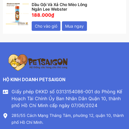
Dầu Gội Và Xả Cho Mèo Lông
Ngắn Lee Webster
188.000₫
Cho vào giỏ
Mua ngay
HỘ KINH DOANH PETSAIGON
Giấy phép ĐKKD số 0313154086-001 do Phòng Kế
Hoạch Tài Chính Ủy Ban Nhân Dân Quận 10, thành
phố Hồ Chí Minh cấp ngày 07/06/2024
285/55 Cách Mạng Tháng Tám, phường 12, quận 10, thành
phố Hồ Chí Minh.