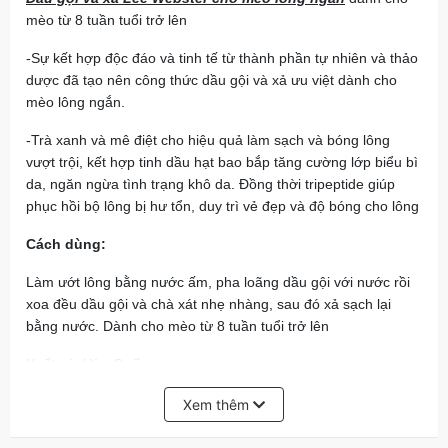
mèo từ 8 tuần tuổi trở lên
-Sự kết hợp độc đáo và tinh tế từ thành phần tự nhiên và thảo
dược đã tạo nên công thức dầu gội và xả ưu việt dành cho
mèo lông ngắn.
-Trà xanh và mê điệt cho hiệu quả làm sạch và bóng lông
vượt trội, kết hợp tinh dầu hạt bao bắp tăng cường lớp biểu bì
da, ngăn ngừa tình trạng khô da. Đồng thời tripeptide giúp
phục hồi bộ lông bị hư tổn, duy trì vẻ đẹp và độ bóng cho lông
Cách dùng:
Làm ướt lông bằng nước ấm, pha loãng dầu gội với nước rồi
xoa đều dầu gội và chà xát nhẹ nhàng, sau đó xả sạch lại
bằng nước. Dành cho mèo từ 8 tuần tuổi trở lên
Xuất xứ: Hàn Quốc
Dung tích: 290ml
Xem thêm