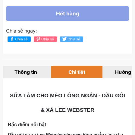
Hết hàng
Chia sẻ ngay:
Chia sẻ
Chia sẻ
Chia sẻ
Thông tin
Chi tiết
Hướng 
SỮA TẮM CHO MÈO LÔNG NGẮN - DẦU GỘI
& XẢ LEE WEBSTER
Đặc điểm nổi bật
Dầu gội và xả Lee Webster cho mèo lông ngắn
dành cho