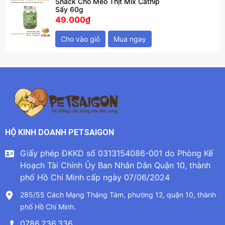
Snack Cho Mèo Thịt Mix Catnip
Sấy 60g
49.000₫
Cho vào giỏ
Mua ngay
HỘ KINH DOANH PETSAIGON
Giấy phép ĐKKD số 0313154086-001 do Phòng Kế
Hoạch Tài Chính Ủy Ban Nhân Dân Quận 10, thành
phố Hồ Chí Minh cấp ngày 07/06/2024
285/55 Cách Mạng Tháng Tám, phường 12, quận 10, thành
phố Hồ Chí Minh.
0786.236.336