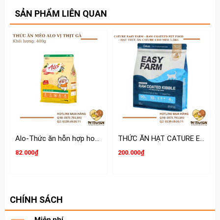
SẢN PHẨM LIÊN QUAN
Alo-Thức ăn hỗn hợp hoàn chỉnh và cân bằng dinh dưỡng cho Mèo
THỨC ĂN HẠT CATURE EASY FARM CHO MÈO 1.5KG
82.000₫
200.000₫
CHÍNH SÁCH
Miễn phí