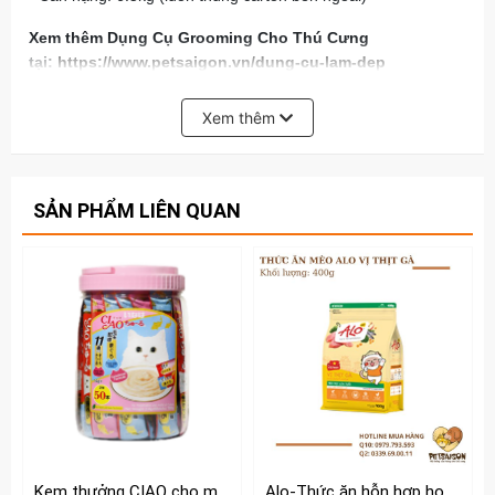
Xem thêm Dụng Cụ Grooming Cho Thú Cưng
tại:
https://www.petsaigon.vn/dung-cu-lam-dep
Xem thêm
SẢN PHẨM LIÊN QUAN
Kem thưởng CIAO cho mèo hộp 50 tuýp
Alo-Thức ăn hỗn hợp hoàn chỉnh và cân bằng dinh dưỡng cho Mèo