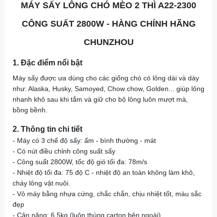
MÁY SẤY LÔNG CHÓ MÈO 2 THÌ A22-2300
CÔNG SUẤT 2800W - HÀNG CHÍNH HÃNG
CHUNZHOU
1. Đặc điểm nổi bật
Máy sấy được ưa dùng cho các giống chó có lông dài và dày
như: Alaska, Husky, Samoyed, Chow chow, Golden... giúp lông
nhanh khô sau khi tắm và giữ cho bộ lông luôn mượt mà,
bồng bềnh.
2. Thông tin chi tiết
- Máy có 3 chế độ sấy: ấm - bình thường - mát
- Có nút điều chỉnh công suất sấy
- Công suất 2800W, tốc độ gió tối đa: 78m/s
- Nhiệt độ tối đa: 75 độ C - nhiệt độ an toàn không làm khô,
cháy lông vật nuôi.
- Vỏ máy bằng nhựa cứng, chắc chắn, chịu nhiệt tốt, màu sắc
đẹp
- Cân nặng: 6.5kg (luôn thùng carton bên ngoài)