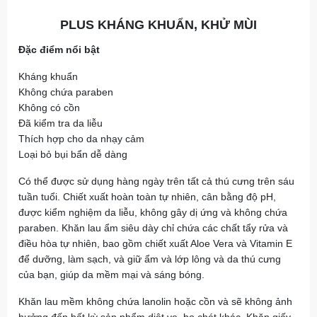
PLUS KHÁNG KHUẨN, KHỬ MÙI
Đặc điểm nổi bật
Kháng khuẩn
Không chứa paraben
Không có cồn
Đã kiểm tra da liễu
Thích hợp cho da nhạy cảm
Loại bỏ bụi bẩn dễ dàng
Có thể được sử dụng hàng ngày trên tất cả thú cưng trên sáu
tuần tuổi. Chiết xuất hoàn toàn tự nhiên, cân bằng độ pH,
được kiểm nghiệm da liễu, không gây dị ứng và không chứa
paraben. Khăn lau ẩm siêu dày chỉ chứa các chất tẩy rửa và
điều hòa tự nhiên, bao gồm chiết xuất Aloe Vera và Vitamin E
để dưỡng, làm sạch, và giữ ẩm và lớp lông và da thú cưng
của bạn, giúp da mềm mại và sáng bóng.
Khăn lau mềm không chứa lanolin hoặc cồn và sẽ không ảnh