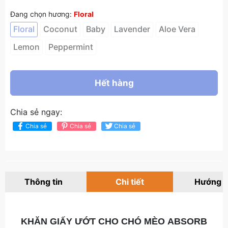
Đang chọn hương:
Floral
Floral
Coconut
Baby
Lavender
Aloe Vera
Lemon
Peppermint
Hết hàng
Chia sẻ ngay:
Chia sẻ
Chia sẻ
Chia sẻ
Thông tin
Chi tiết
Hướng 
KHĂN GIẤY ƯỚT CHO CHÓ MÈO ABSORB