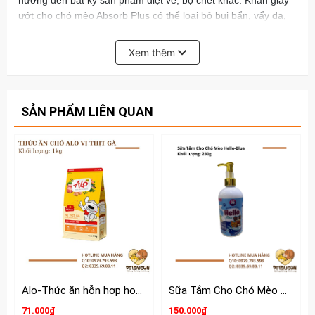
hưởng đến bất kỳ sản phẩm diệt ve, bọ chét khác. Khăn giấy
ướt cho chó mèo Absorb Plus có thể loại bỏ bụi bẩn, vẩy da,
nước dãi, chất thải và mùi hôi từ bàn chân, lớp lót và đáy bẩn
của thú cưng của bạn. Hộp khăn ướt có nắp có thể khóa lại
Xem thêm
đảm bảo khăn lau không bị phân hủy sinh học, không độc hại
hoặc khô quá nhanh.
Chú ý: Chỉ sử dụng ngoài da. Tránh tiếp xúc với mắt. Để xa
SẢN PHẨM LIÊN QUAN
tầm tay trẻ em. Ngừng sử dụng sản phẩm này nếu xảy ra kích
ứng da.
Bảo quản ở nơi khô mát, tránh ánh nắng trực tiếp.
Xem thêm các loại Dụng Cụ Vệ Sinh khác cho thú cưng:
https://www.petsaigon.vn/dung-cu-ve-sinh
Alo-Thức ăn hỗn hợp hoàn chỉnh và cung cấp đủ dinh dưỡng cho chó
Sữa Tắm Cho Chó Mèo Hello 280g
71.000₫
150.000₫