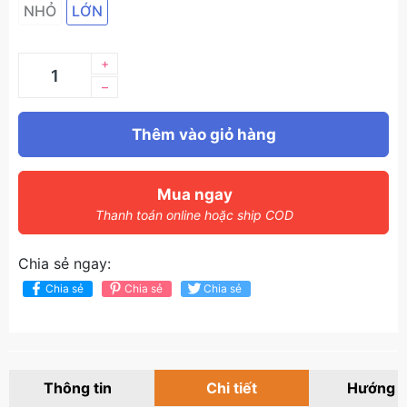
NHỎ
LỚN
+
–
Thêm vào giỏ hàng
Mua ngay
Thanh toán online hoặc ship COD
Chia sẻ ngay:
Chia sẻ
Chia sẻ
Chia sẻ
Thông tin
Chi tiết
Hướng 