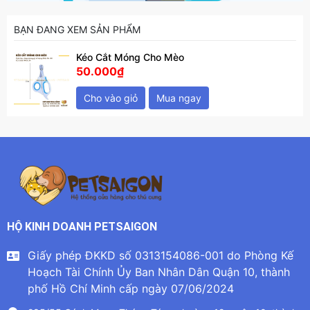
BẠN ĐANG XEM SẢN PHẨM
Kéo Cắt Móng Cho Mèo
50.000₫
Cho vào giỏ
Mua ngay
HỘ KINH DOANH PETSAIGON
Giấy phép ĐKKD số 0313154086-001 do Phòng Kế
Hoạch Tài Chính Ủy Ban Nhân Dân Quận 10, thành
phố Hồ Chí Minh cấp ngày 07/06/2024