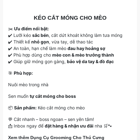
KÉO CẮT MÓNG CHO MÈO
✂️
Ưu điểm nổi bật:
✔️ Lưỡi kéo
sắc bén
, cắt dứt khoát không làm tưa móng
✔️ Thiết kế
nhỏ gọn
, vừa tay, dễ thao tác
✔️ An toàn, hạn chế làm mèo
đau hay hoảng sợ
✔️ Phù hợp dùng cho
mèo con & mèo trưởng thành
✔️ Giúp giữ móng gọn gàng,
bảo vệ da tay & đồ đạc
🎯
Phù hợp:
Nuôi mèo trong nhà
Sen muốn
tự cắt móng cho boss
📦
Sản phẩm:
Kéo cắt móng cho mèo
💬 Cắt nhanh – boss ngoan – sen yên tâm!
📩 Inbox ngay để
đặt hàng & nhận ưu đãi
nha 🛒🐾
Xem thêm Dụng Cụ Grooming Cho Thú Cưng