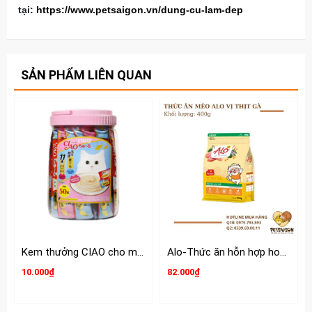
tại:
https://www.petsaigon.vn/dung-cu-lam-dep
SẢN PHẨM LIÊN QUAN
Kem thưởng CIAO cho mèo hộp 50 tuýp
Alo-Thức ăn hỗn hợp hoàn chỉnh và cân bằng dinh dưỡng cho Mèo
10.000₫
82.000₫