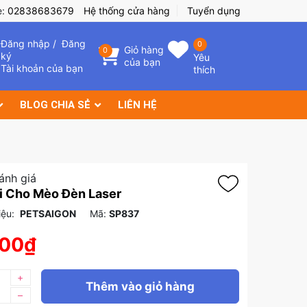
e:
02838683679
Hệ thống cửa hàng
Tuyển dụng
Đăng nhập
/
Đăng
0
Giỏ hàng
0
ký
Yêu
của bạn
Tài khoản của bạn
thích
BLOG CHIA SẺ
LIÊN HỆ
ánh giá
i Cho Mèo Đèn Laser
ệu:
PETSAIGON
Mã:
SP837
000₫
+
Thêm vào giỏ hàng
–