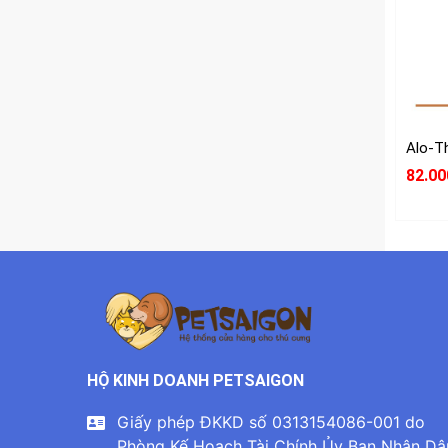
82.00
HỘ KINH DOANH PETSAIGON
Giấy phép ĐKKD số 0313154086-001 do
Phòng Kế Hoạch Tài Chính Ủy Ban Nhân Dâ