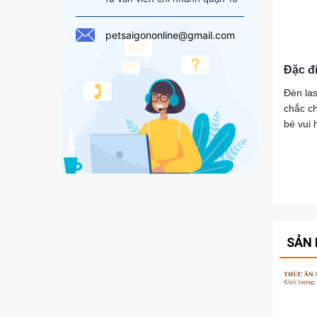
petsaigononline@gmail.com
Đặc đ
Đèn las
chắc ch
bé vui 
SẢN 