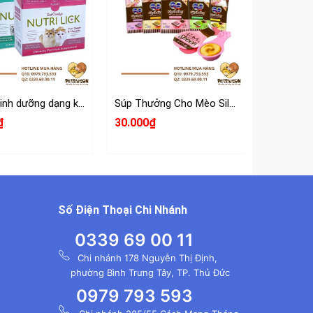
Thanh dinh dưỡng dạng kem cho mèo Nutri Lick
Súp Thưởng Cho Mèo Silver Spoon Dạng Thìa 40g
₫
30.000₫
92.000₫
Số Điện Thoại Chi Nhánh
0339 69 00 11
Chi nhánh 178 Nguyễn Thị Định,
phường Bình Trưng Tây, TP. Thủ Đức
0979 793 593