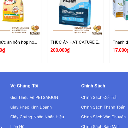
Alo-Thức ăn hỗn hợp hoàn chỉnh và cân bằng dinh dưỡng cho Mèo
THỨC ĂN HẠT CATURE EASY FARM CHO MÈO 1.5KG
0₫
200.000₫
17.000
Về Chúng Tôi
Chính Sách
Giới Thiệu Về PETSAIGON
Chính Sách Đổi Trả
Giấy Phép Kinh Doanh
Chính Sách Thanh Toán
Giấy Chứng Nhận Nhãn Hiệu
Chính Sách Vận Chuyển
Liên Hệ
Chính Sách Bảo Mật
n