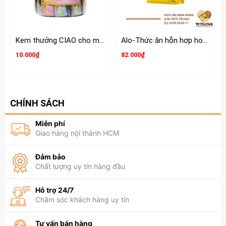
😺 Phù hợp cho
Mèo con & mèo trưởng thành
Kem thưởng CIAO cho mèo hộp 50 tuýp
Alo-Thức ăn hỗn hợp hoàn chỉnh và cân bằng dinh dưỡng cho Mèo
Mèo nuôi trong nhà, ít vận động
10.000₫
82.000₫
CHÍNH SÁCH
Miễn phí
Giao hàng nội thành HCM
Đảm bảo
Chất lượng uy tín hàng đầu
Hỗ trợ 24/7
Chăm sóc khách hàng uy tín
Tư vấn bán hàng