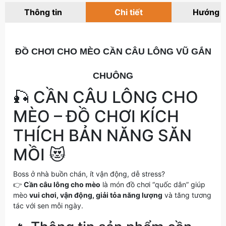
Thông tin
Chi tiết
Hướng 
ĐỒ CHƠI CHO MÈO CẦN CÂU LÔNG VŨ GẮN
CHUÔNG
🎣 CẦN CÂU LÔNG CHO
MÈO – ĐỒ CHƠI KÍCH
THÍCH BẢN NĂNG SĂN
MỒI 😻
Boss ở nhà buồn chán, ít vận động, dễ stress?
👉
Cần câu lông cho mèo
là món đồ chơi “quốc dân” giúp
mèo
vui chơi, vận động, giải tỏa năng lượng
và tăng tương
tác với sen mỗi ngày.