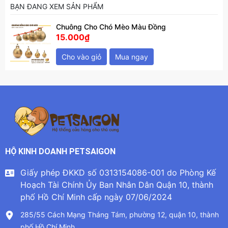
BẠN ĐANG XEM SẢN PHẨM
Chuông Cho Chó Mèo Màu Đồng
15.000₫
Cho vào giỏ
Mua ngay
HỘ KINH DOANH PETSAIGON
Giấy phép ĐKKD số 0313154086-001 do Phòng Kế
Hoạch Tài Chính Ủy Ban Nhân Dân Quận 10, thành
phố Hồ Chí Minh cấp ngày 07/06/2024
285/55 Cách Mạng Tháng Tám, phường 12, quận 10, thành
phố Hồ Chí Minh.