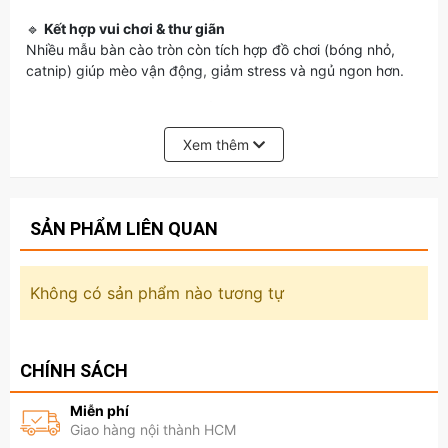
🔹
Kết hợp vui chơi & thư giãn
Nhiều mẫu bàn cào tròn còn tích hợp đồ chơi (bóng nhỏ,
catnip) giúp mèo vận động, giảm stress và ngủ ngon hơn.
👉
Phù hợp cho mọi lứa tuổi mèo
, đặc biệt là mèo nuôi
trong nhà. Bàn cào móng hình tròn vừa tiện lợi, vừa là “góc
Xem thêm
riêng” lý tưởng cho boss cưng của bạn. 🐱💖
Các bạn có thể tham khảo để xem nhiều sản phẩm
khác:
https://www.petsaigon.vn/do-choi-cho-cho-meo
SẢN PHẨM LIÊN QUAN
Không có sản phẩm nào tương tự
-Mọi người muốn tham khảo những sản phẩm khách có thể nhấp vào
link sau:
https://www.petsaigon.vn/
CHÍNH SÁCH
Miễn phí
Giao hàng nội thành HCM