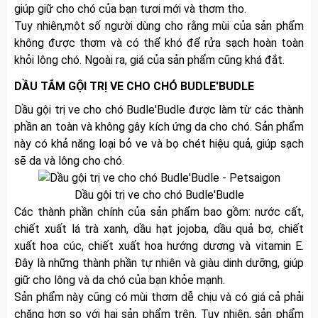
giúp giữ cho chó của bạn tươi mới và thơm tho.
Tuy nhiên,một số người dùng cho rằng mùi của sản phẩm
không được thơm và có thể khó để rửa sạch hoàn toàn
khỏi lông chó. Ngoài ra, giá của sản phẩm cũng khá đắt.
DẦU TẮM GỘI TRỊ VE CHO CHÓ BUDLE'BUDLE
Dầu gội trị ve cho chó Budle'Budle được làm từ các thành
phần an toàn và không gây kích ứng da cho chó. Sản phẩm
này có khả năng loại bỏ ve và bọ chét hiệu quả, giúp sạch
sẽ da và lông cho chó.
Dầu gội trị ve cho chó Budle'Budle
Các thành phần chính của sản phẩm bao gồm: nước cất,
chiết xuất lá trà xanh, dầu hạt jojoba, dầu quả bơ, chiết
xuất hoa cúc, chiết xuất hoa hướng dương và vitamin E.
Đây là những thành phần tự nhiên và giàu dinh dưỡng, giúp
giữ cho lông và da chó của bạn khỏe mạnh.
Sản phẩm này cũng có mùi thơm dễ chịu và có giá cả phải
chăng hơn so với hai sản phẩm trên. Tuy nhiên, sản phẩm