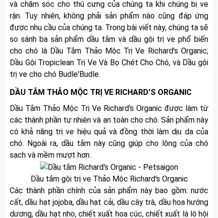
và chăm sóc cho thú cưng của chúng ta khi chúng bị ve
rận. Tuy nhiên, không phải sản phẩm nào cũng đáp ứng
được nhu cầu của chúng ta. Trong bài viết này, chúng ta sẽ
so sánh ba sản phẩm dầu tắm và dầu gội trị ve phổ biến
cho chó là Dầu Tắm Thảo Mộc Trị Ve Richard's Organic,
Dầu Gội Tropiclean Trị Ve Và Bọ Chét Cho Chó, và Dầu gội
trị ve cho chó Budle'Budle.
DẦU TẮM THẢO MỘC TRỊ VE RICHARD'S ORGANIC
Dầu Tắm Thảo Mộc Trị Ve Richard's Organic được làm từ
các thành phần tự nhiên và an toàn cho chó. Sản phẩm này
có khả năng trị ve hiệu quả và đồng thời làm dịu da của
chó. Ngoài ra, dầu tắm này cũng giúp cho lông của chó
sạch và mềm mượt hơn.
Dầu tắm gội trị ve Thảo Mộc Richard's Organic
Các thành phần chính của sản phẩm này bao gồm: nước
cất, dầu hạt jojoba, dầu hạt cải, dầu cây trà, dầu hoa hướng
dương, dầu hạt nho, chiết xuất hoa cúc, chiết xuất lá lô hội