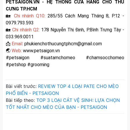
PETSAIGON.VN - HỆ THỐNG CỬA HÀNG CHO THÚ
CƯNG TP.HCM
🏡
Chi nhánh Q10:
285/55 Cách Mạng Tháng 8, P.12 -
0979.793.593
🏡
Chi nhánh Q2:
178 Nguyễn Thị Định, P.Bình Trưng Tây -
033.969.0011
📩
Email:
phukienchothucungtphcm@gmail.com
🌏
Web:
www.petsaigon.vn
#petsaigon #suatamchomeo #chamsocchomeo
#petshop #grooming
Bài viết trước:
REVIEW TOP 4 LOẠI PATE CHO MÈO
PHỔ BIẾN - PETSAIGON
Bài tiếp theo:
TOP 3 LOẠI CÁT VỆ SINH: LỰA CHỌN
TỐT NHẤT CHO MÈO CỦA BẠN - PETSAIGON