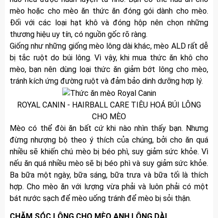
mèo hoặc cho mèo ăn thức ăn đóng gói dành cho mèo.
Đối với các loại hạt khô và đóng hộp nên chọn những
thương hiệu uy tín, có nguồn gốc rõ ràng.
Giống như những giống mèo lông dài khác, mèo ALD rất dễ
bị tắc ruột do búi lông. Vì vậy, khi mua thức ăn khô cho
mèo, bạn nên dùng loại thức ăn giảm bớt lông cho mèo,
tránh kích ứng đường ruột và đảm bảo dinh dưỡng hợp lý.
ROYAL CANIN - HAIRBALL CARE TIÊU HOÁ BÚI LÔNG
CHO MÈO
Mèo có thể đòi ăn bất cứ khi nào nhìn thấy bạn. Nhưng
đừng nhượng bộ theo ý thích của chúng, bởi cho ăn quá
nhiều sẽ khiến chú mèo bị béo phì, suy giảm sức khỏe. Vì
nếu ăn quá nhiều mèo sẽ bị béo phì và suy giảm sức khỏe.
Ba bữa một ngày, bữa sáng, bữa trưa và bữa tối là thích
hợp. Cho mèo ăn với lượng vừa phải và luôn phải có một
bát nước sạch để mèo uống tránh để mèo bị sỏi thận.
CHĂM SÓC LÔNG CHO MÈO ANH LÔNG DÀI