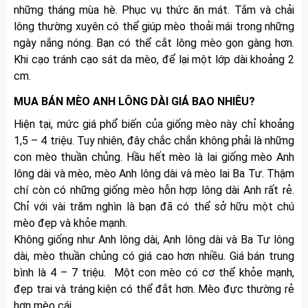
những tháng mùa hè. Phục vụ thức ăn mát. Tắm và chải
lông thường xuyên có thể giúp mèo thoải mái trong những
ngày nắng nóng. Bạn có thể cắt lông mèo gọn gàng hơn.
Khi cạo tránh cạo sát da mèo, để lại một lớp dài khoảng 2
cm.
MUA BÁN MÈO ANH LÔNG DÀI GIÁ BAO NHIÊU?
Hiện tại, mức giá phổ biến của giống mèo này chỉ khoảng
1,5 – 4 triệu. Tuy nhiên, đây chắc chắn không phải là những
con mèo thuần chủng. Hầu hết mèo là lai giống mèo Anh
lông dài và mèo, mèo Anh lông dài và mèo lai Ba Tư. Thậm
chí còn có những giống mèo hỗn hợp lông dài Anh rất rẻ.
Chỉ với vài trăm nghìn là bạn đã có thể sở hữu một chú
mèo đẹp và khỏe mạnh.
Không giống như Anh lông dài, Anh lông dài và Ba Tư lông
dài, mèo thuần chủng có giá cao hơn nhiều. Giá bán trung
bình là 4 – 7 triệu. Một con mèo có cơ thể khỏe mạnh,
đẹp trai và tráng kiện có thể đắt hơn. Mèo đực thường rẻ
hơn mèo cái.