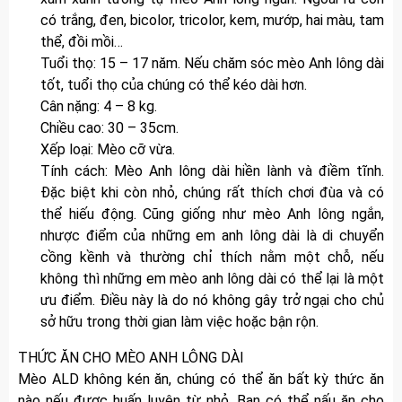
có trắng, đen, bicolor, tricolor, kem, mướp, hai màu, tam
thể, đồi mồi…
Tuổi thọ: 15 – 17 năm. Nếu chăm sóc mèo Anh lông dài
tốt, tuổi thọ của chúng có thể kéo dài hơn.
Cân nặng: 4 – 8 kg.
Chiều cao: 30 – 35cm.
Xếp loại: Mèo cỡ vừa.
Tính cách: Mèo Anh lông dài hiền lành và điềm tĩnh.
Đặc biệt khi còn nhỏ, chúng rất thích chơi đùa và có
thể hiếu động. Cũng giống như mèo Anh lông ngắn,
nhược điểm của những em anh lông dài là di chuyển
cồng kềnh và thường chỉ thích nằm một chỗ, nếu
không thì những em mèo anh lông dài có thể lại là một
ưu điểm. Điều này là do nó không gây trở ngại cho chủ
sở hữu trong thời gian làm việc hoặc bận rộn.
THỨC ĂN CHO MÈO ANH LÔNG DÀI
Mèo ALD không kén ăn, chúng có thể ăn bất kỳ thức ăn
nào nếu được huấn luyện từ nhỏ. Bạn có thể nấu ăn cho