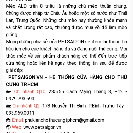
Mèo ALD trên 8 triệu là những chú mèo thuần chủng.
Chúng được nhập từ Châu Âu hoặc một số nước như Thái
Lan, Trung Quốc. Những chú mèo này thường khỏe mạnh
và chất lượng rất cao, thường được mua về để làm mèo
giống.
Mong những chia sẻ của PETSAIGON sẽ đem lại thông tin
hữu ích cho các khách hàng đã và đang nuôi thú cưng. Mọi
thắc mắc về sản phẩm khách hàng có thể đến trực tiếp
cửa hàng hoặc liên hệ ngay theo thông tin sau để được
giải đáp:
PETSAIGON.VN - HỆ THỐNG CỬA HÀNG CHO THÚ
CƯNG TP.HCM
🏡
Chi nhánh Q10:
285/55 Cách Mạng Tháng 8, P.12 -
0979.793.593
🏡
Chi nhánh Q2:
178 Nguyễn Thị Định, P.Bình Trưng Tây -
033.969.0011
📩
Email:
phukienchothucungtphcm@gmail.com
🌏
Web:
www.petsaigon.vn