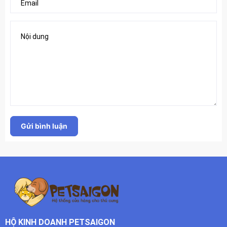
Gửi bình luận
HỘ KINH DOANH PETSAIGON